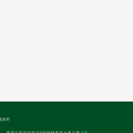
絡我們
香港北角英皇道368號榮馳商業大廈五樓 5/F,