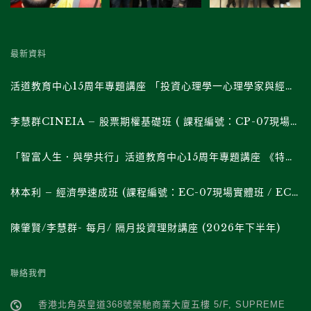
最新資料
活道教育中心15周年專題講座 「投資心理學一心理學家與經濟學家對談」(課程編號: RH-03現場實體班/ RH-03F直播班)
李慧群CINEIA – 股票期權基礎班 ( 課程編號：CP-07現場實體班 / CP-07F直播班 )
「智富人生．與學共行」活道教育中心15周年專題講座 《特朗普的帝國權力遊戲》系列 (課程編號 : RH-02現場實體班/ RH02F直播班)
林本利 – 經濟學速成班 (課程編號：EC-07現場實體班 / EC-07F直播班 )
陳肇賢/李慧群- 每月/ 隔月投資理財講座 (2026年下半年)
聯絡我們
香港北角英皇道368號榮馳商業大廈五樓 5/F, SUPREME