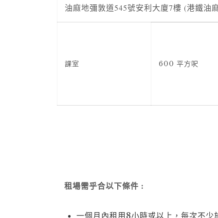
油麻地彌敦道545號安利大廈7樓 (港鐵油麻
課室
600 平方呎
租場需乎合以下條件 :
一個月內租用8小時或以上，每次不少