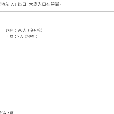
地站 A1 出口, 大廈入口在碧街)
講座：90人 (沒有枱)
上課：7人 (7張枱)
於2小時