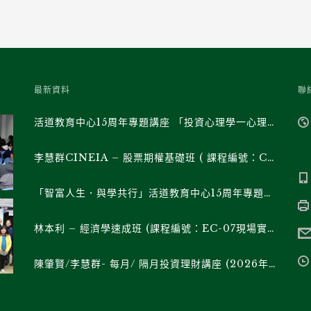
最新資料
聯
活道教育中心15周年專題講座 「投資心理學一心理學家與經濟學家對談」(課程編號: RH-03現場實體班/ RH-03F直播班)
李慧群CINEIA – 股票期權基礎班 ( 課程編號：CP-07現場實體班 / CP-07F直播班 )
「智富人生．與學共行」活道教育中心15周年專題講座 《特朗普的帝國權力遊戲》系列 (課程編號 : RH-02現場實體班/ RH02F直播班)
林本利 – 經濟學速成班 (課程編號：EC-07現場實體班 / EC-07F直播班 )
陳肇賢/李慧群- 每月/ 隔月投資理財講座 (2026年下半年)