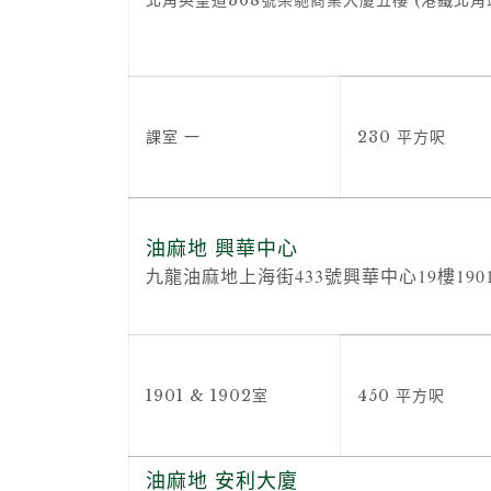
北角英皇道368號榮馳商業大廈五樓 (港鐵北角站
課室 一
230 平方呎
油麻地 興華中心
九龍油麻地上海街433號興華中心19樓190
1901 & 1902室
450 平方呎
油麻地 安利大廈