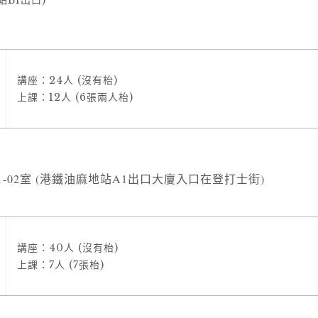
B1出口)
講座：24人 (沒有枱)
上課：12人 (6張兩人枱)
1-02室 (港鐵油麻地站A1出口大廈入口在登打士街)
講座：40人 (沒有枱)
上課：7人 (7張枱)