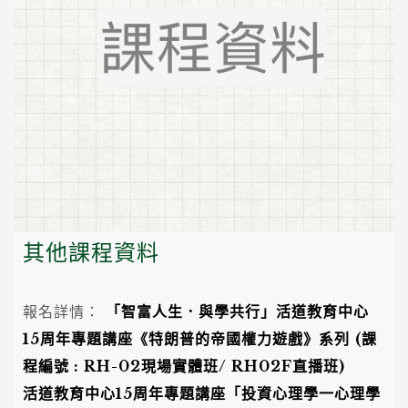
其他課程資料
報名詳情：
「智富人生．與學共行」活道教育中心
15
周年專題講座
《
特朗普的帝國權力遊戲
》系列
(
課
程編號
: RH-02
現場實體班
/ RH02F
直播班
)
活道教育中心15周年專題講座
「投資心理學一心理學