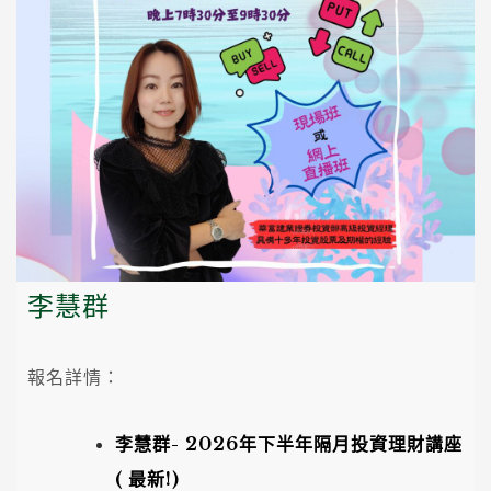
李慧群
報名詳情：
李慧群-
2026年下半年
隔月投資理財講座
(
最新!
)