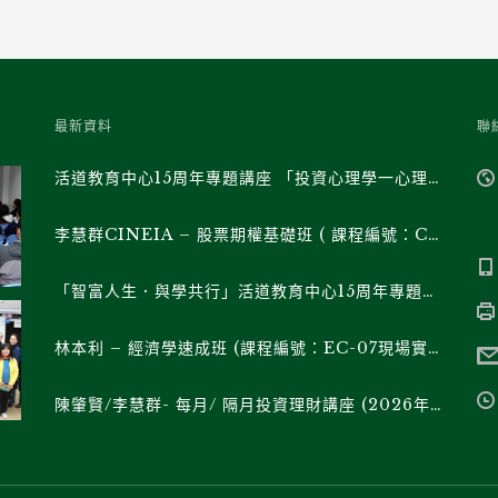
最新資料
聯
活道教育中心15周年專題講座 「投資心理學一心理學家與經濟學家對談」(課程編號: RH-03現場實體班/ RH-03F直播班)
李慧群CINEIA – 股票期權基礎班 ( 課程編號：CP-07現場實體班 / CP-07F直播班 )
「智富人生．與學共行」活道教育中心15周年專題講座 《特朗普的帝國權力遊戲》系列 (課程編號 : RH-02現場實體班/ RH02F直播班)
林本利 – 經濟學速成班 (課程編號：EC-07現場實體班 / EC-07F直播班 )
陳肇賢/李慧群- 每月/ 隔月投資理財講座 (2026年下半年)