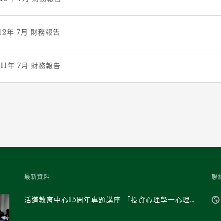
012年 7月 財務報告
011年 7月 財務報告
最新資料
聯
活道教育中心15周年專題講座 「投資心理學一心理學家與經濟學家對談」(課程編號: RH-03現場實體班/ RH-03F直播班)